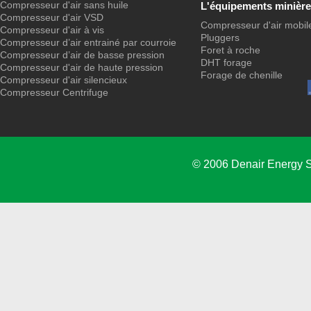
Compresseur d'air sans huile
L'équipements minière
Compresseur d'air VSD
Compresseur d'air mobil
Compresseur d'air à vis
Pluggers
Compresseur d’air entrainé par courroie
Foret à roche
Compresseur d’air de basse pression
DHT forage
Compresseur d'air de haute pression
Forage de chenille
Compresseur d'air silencieux
Compresseur Centrifuge
© 2006 Denair Energy 