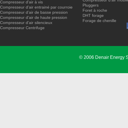
Compresseur d'air mobil
Compresseur d'air à vis
Pluggers
Compresseur d’air entrainé par courroie
Foret à roche
Compresseur d’air de basse pression
DHT forage
Compresseur d'air de haute pression
Forage de chenille
Compresseur d'air silencieux
Compresseur Centrifuge
© 2006 Denair Energy 