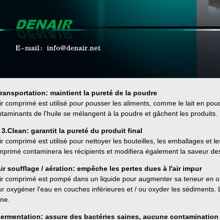
Transportation: maintient la pureté de la poudre
ir comprimé est utilisé pour pousser les aliments, comme le lait en po
taminants de l'huile se mélangent à la poudre et gâchent les produits.
 3.Clean: garantit la pureté du produit final
ir comprimé est utilisé pour nettoyer les bouteilles, les emballages et l
primé contaminera les récipients et modifiera également la saveur des 
ir soufflage / aération: empêche les pertes dues à l'air impur
ir comprimé est pompé dans un liquide pour augmenter sa teneur en oxy
r oxygéner l'eau en couches inférieures et / ou oxyder les sédiments. La
ne.
Fermentation: assure des bactéries saines, aucune contamination