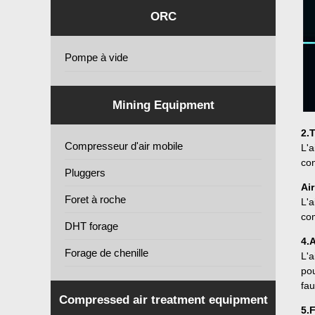
ORC
Pompe à vide
Mining Equipment
2.
Compresseur d'air mobile
L'a
con
Pluggers
Air
Foret à roche
L'a
com
DHT forage
4.A
Forage de chenille
L'a
pou
fau
Compressed air treatment equipment
5.