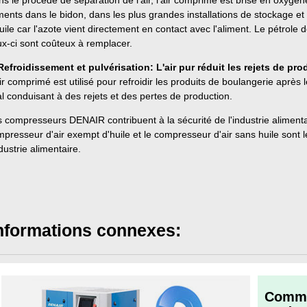
s le procédé de séparation de l'air, l'air comprimé est brisé en oxygène
ments dans le bidon, dans les plus grandes installations de stockage et
uile car l'azote vient directement en contact avec l'aliment. Le pétrol
x-ci sont coûteux à remplacer.
Refroidissement et pulvérisation: L'air pur réduit les rejets de pro
ir comprimé est utilisé pour refroidir les produits de boulangerie après l
al conduisant à des rejets et des pertes de production.
 compresseurs DENAIR contribuent à la sécurité de l'industrie aliment
presseur d'air exempt d'huile et le compresseur d'air sans huile sont l
ndustrie alimentaire.
nformations connexes:
Comme