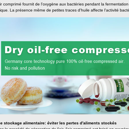
ir comprimé fournit de l'oxygène aux bactéries pendant la fermentation 
rique. La présence même de petites traces d'huile affecte l'activité bact
Le stockage alimentaire: éviter les pertes d'aliments stockés