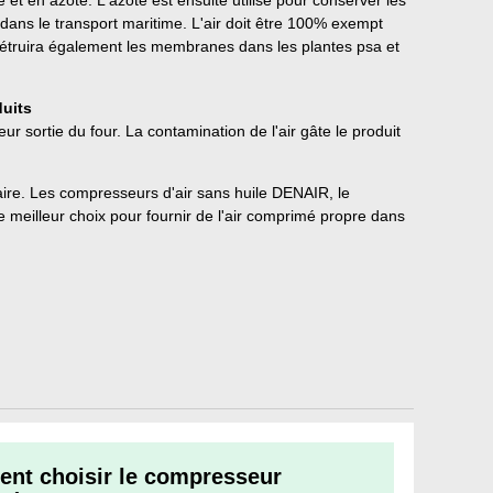
 et en azote. L'azote est ensuite utilisé pour conserver les
 dans le transport maritime. L'air doit être 100% exempt
e détruira également les membranes dans les plantes psa et
duits
eur sortie du four. La contamination de l'air gâte le produit
aire. Les compresseurs d'air sans huile DENAIR, le
e meilleur choix pour fournir de l'air comprimé propre dans
nt choisir le compresseur