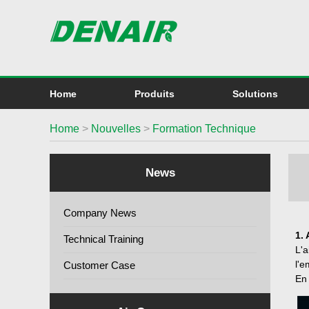
Home
Produits
Solutions
Home
>
Nouvelles
>
Formation Technique
News
Company News
1.
Technical Training
L'a
l'e
Customer Case
En 