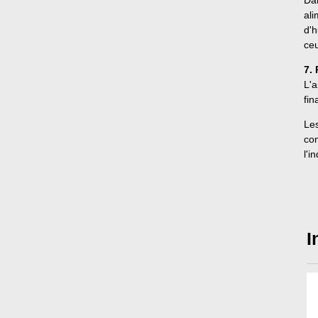
Dan
ali
d'h
ceu
7. 
L'a
fin
Les
com
l'i
I