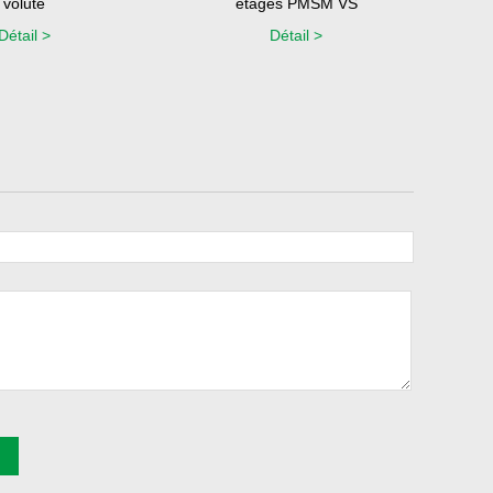
volute
étages PMSM VS
Détail >
Détail >