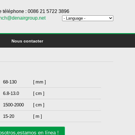
 téléphone : 0086 21 5722 3896
ench@denairgroup.net
Nous contacter
68-130
[ mm ]
6.8-13.0
[ cm ]
1500-2000
[ cm ]
15-20
[ m ]
sotros,estamos en línea !