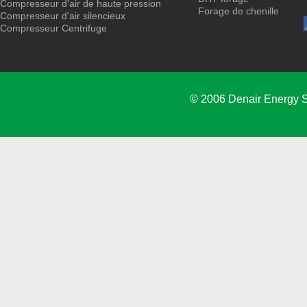
Compresseur d'air de haute pression
Forage de chenille
Compresseur d'air silencieux
Compresseur Centrifuge
© 2006 Denair Energy 