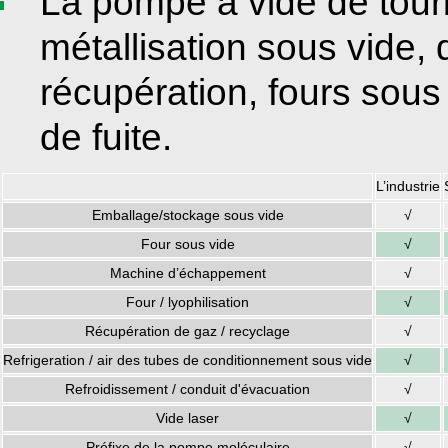
La pompe à vide de tourb
métallisation sous vide,
récupération, fours sous
de fuite.
L’industrie
Emballage/stockage sous vide
√
Four sous vide
√
Machine d’échappement
√
Four / lyophilisation
√
Récupération de gaz / recyclage
√
Refrigeration / air des tubes de conditionnement sous vide
√
Refroidissement / conduit d'évacuation
√
Vide laser
√
Préfixe de la pompe moléculaire
√