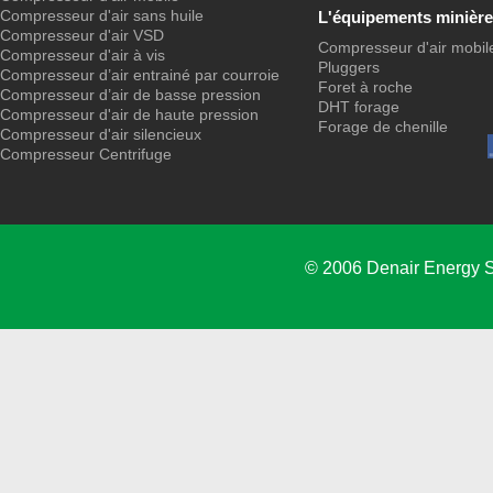
Compresseur d'air sans huile
L'équipements minière
Compresseur d'air VSD
Compresseur d'air mobil
Compresseur d'air à vis
Pluggers
Compresseur d’air entrainé par courroie
Foret à roche
Compresseur d’air de basse pression
DHT forage
Compresseur d'air de haute pression
Forage de chenille
Compresseur d'air silencieux
Compresseur Centrifuge
© 2006 Denair Energy 